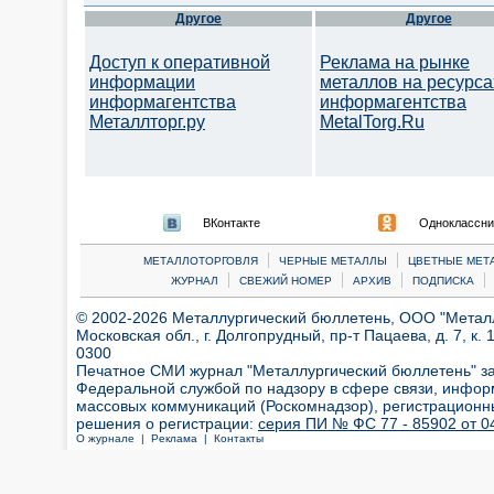
Другое
Другое
Доступ к оперативной
Реклама на рынке
информации
металлов на ресурса
информагентства
информагентства
Металлторг.ру
MetalTorg.Ru
ВКонтакте
Одноклассни
|
|
МЕТАЛЛОТОРГОВЛЯ
ЧЕРНЫЕ МЕТАЛЛЫ
ЦВЕТНЫЕ МЕТ
|
|
|
|
ЖУРНАЛ
СВЕЖИЙ НОМЕР
АРХИВ
ПОДПИСКА
© 2002-2026 Металлургический бюллетень, ООО "Металлт
Московская обл., г. Долгопрудный, пр-т Пацаева, д. 7, к. 1
0300
Печатное СМИ журнал "Металлургический бюллетень" з
Федеральной службой по надзору в сфере связи, инфор
массовых коммуникаций (Роскомнадзор), регистрационн
решения о регистрации:
серия ПИ № ФС 77 - 85902 от 04
О журнале |
Реклама |
Контакты