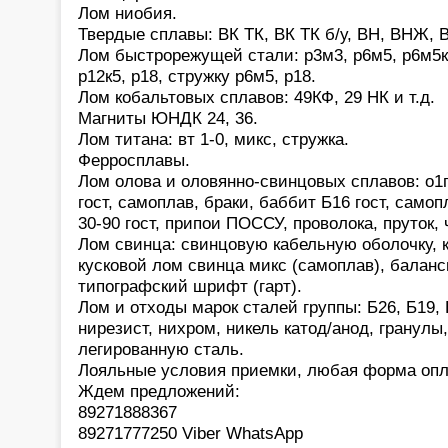
Лом ниобия.
Твердые сплавы: ВК ТК, ВК ТК б/у, ВН, ВНЖ, В
Лом быстрорежущей стали: р3м3, р6м5, р6м5к5,
р12к5, р18, стружку р6м5, р18.
Лом кобальтовых сплавов: 49КФ, 29 НК и т.д.
Магниты ЮНДК 24, 36.
Лом титана: вт 1-0, микс, стружка.
Ферросплавы.
Лом олова и оловянно-свинцовых сплавов: о1
гост, самоплав, браки, баббит Б16 гост, само
30-90 гост, припои ПОССУ, проволока, пруток,
Лом свинца: свинцовую кабельную оболочку, 
кусковой лом свинца микс (самоплав), баланс
типографский шрифт (гарт).
Лом и отходы марок сталей группы: Б26, Б19, 
нирезист, нихром, никель катод/анод, гранулы
легированную сталь.
Лояльные условия приемки, любая форма опл
Ждем предложений:
89271888367
89271777250 Viber WhatsApp