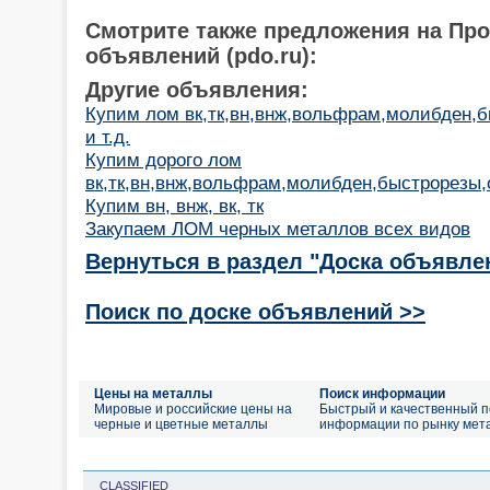
Смотрите также предложения на Пр
объявлений (pdo.ru):
Другие объявления:
Купим лом вк,тк,вн,внж,вольфрам,молибден,
и т.д.
Купим дорого лом
вк,тк,вн,внж,вольфрам,молибден,быстрорезы,о
Купим вн, внж, вк, тк
Закупаем ЛОМ черных металлов всех видов
Вернуться в раздел "Доска объявле
Поиск по доске объявлений >>
Цены на металлы
Поиск информации
Мировые и российские цены на
Быстрый и качественный п
черные и цветные металлы
информации по рынку мет
CLASSIFIED