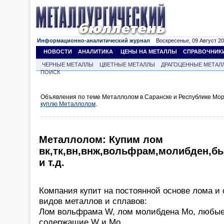
Информационно-аналитический журнал
Воскресенье, 09 Август 202
НОВОСТИ
АНАЛИТИКА
ЦЕНЫ НА МЕТАЛЛЫ
СПРАВОЧНИК
ЧЕРНЫЕ МЕТАЛЛЫ
ЦВЕТНЫЕ МЕТАЛЛЫ
ДРАГОЦЕННЫЕ МЕТАЛ
ПОИСК
Объявления по теме Металлолом в Саранске и Республике Мор
куплю Металлолом
.
Металлолом: Купим лом
вк,тк,вн,внж,вольфрам,молибден,б
и т.д.
Компания купит на постоянной основе лома 
видов металлов и сплавов:
Лом вольфрама W, лом молибдена Mo, любые
содержащие W и Mo.