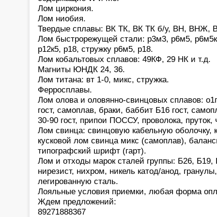
Лом циркония.
Лом ниобия.
Твердые сплавы: ВК ТК, ВК ТК б/у, ВН, ВНЖ, В
Лом быстрорежущей стали: р3м3, р6м5, р6м5к5,
р12к5, р18, стружку р6м5, р18.
Лом кобальтовых сплавов: 49КФ, 29 НК и т.д.
Магниты ЮНДК 24, 36.
Лом титана: вт 1-0, микс, стружка.
Ферросплавы.
Лом олова и оловянно-свинцовых сплавов: о1
гост, самоплав, браки, баббит Б16 гост, само
30-90 гост, припои ПОССУ, проволока, пруток,
Лом свинца: свинцовую кабельную оболочку, 
кусковой лом свинца микс (самоплав), баланс
типографский шрифт (гарт).
Лом и отходы марок сталей группы: Б26, Б19, 
нирезист, нихром, никель катод/анод, гранулы
легированную сталь.
Лояльные условия приемки, любая форма опл
Ждем предложений:
89271888367