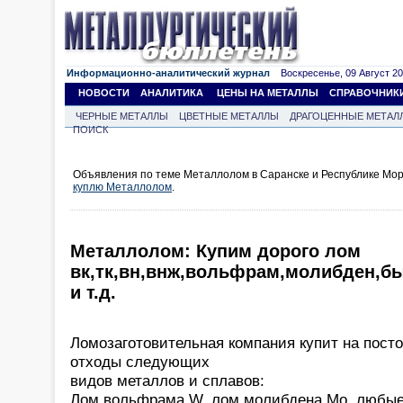
Информационно-аналитический журнал
Воскресенье, 09 Август 202
НОВОСТИ
АНАЛИТИКА
ЦЕНЫ НА МЕТАЛЛЫ
СПРАВОЧНИК
ЧЕРНЫЕ МЕТАЛЛЫ
ЦВЕТНЫЕ МЕТАЛЛЫ
ДРАГОЦЕННЫЕ МЕТАЛ
ПОИСК
Объявления по теме Металлолом в Саранске и Республике Мор
куплю Металлолом
.
Металлолом: Купим дорого лом
вк,тк,вн,внж,вольфрам,молибден,б
и т.д.
Ломозаготовительная компания купит на пост
отходы следующих
видов металлов и сплавов:
Лом вольфрама W, лом молибдена Mo, любые