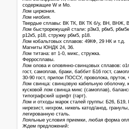
содержащие W и Mo.
Лом циркония.
Лом ниобия.
Твердые сплавы: ВК ТК, ВК ТК б/у, ВН, ВНЖ, В
Лом быстрорежущей стали: р3м3, р6м5, р6м5к5,
р12к5, р18, стружку р6м5, р18.
Лом кобальтовых сплавов: 49КФ, 29 НК и т.д.
Магниты ЮНДК 24, 36.
Лом титана: вт 1-0, микс, стружка.
Ферросплавы.
Лом олова и оловянно-свинцовых сплавов: о1
гост, самоплав, браки, баббит Б16 гост, само
30-90 гост, припои ПОССУ, проволока, пруток,
Лом свинца: свинцовую кабельную оболочку, 
кусковой лом свинца микс (самоплав), баланс
типографский шрифт (гарт).
Лом и отходы марок сталей группы: Б26, Б19, 
нирезист, нихром, никель катод/анод, гранулы
легированную сталь.
Лояльные условия приемки, любая форма опл
Ждем предложений: