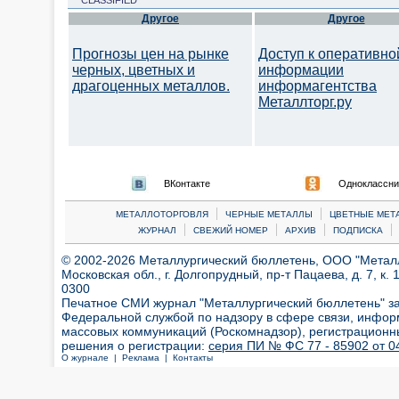
CLASSIFIED
Другое
Другое
Прогнозы цен на рынке
Доступ к оперативно
черных, цветных и
информации
драгоценных металлов.
информагентства
Металлторг.ру
ВКонтакте
Одноклассни
|
|
МЕТАЛЛОТОРГОВЛЯ
ЧЕРНЫЕ МЕТАЛЛЫ
ЦВЕТНЫЕ МЕТ
|
|
|
|
ЖУРНАЛ
СВЕЖИЙ НОМЕР
АРХИВ
ПОДПИСКА
© 2002-2026 Металлургический бюллетень, ООО "Металлт
Московская обл., г. Долгопрудный, пр-т Пацаева, д. 7, к. 1
0300
Печатное СМИ журнал "Металлургический бюллетень" з
Федеральной службой по надзору в сфере связи, инфор
массовых коммуникаций (Роскомнадзор), регистрационн
решения о регистрации:
серия ПИ № ФС 77 - 85902 от 04
О журнале |
Реклама |
Контакты