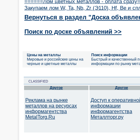
======Лом цветных металлов - оплата сразу
Закупаем лом W, Ta, Nb, Zr (Э110), Hf, Be и с
Вернуться в раздел "Доска объявле
Поиск по доске объявлений >>
Цены на металлы
Поиск информации
Мировые и российские цены на
Быстрый и качественный п
черные и цветные металлы
информации по рынку мет
CLASSIFIED
Другое
Другое
Реклама на рынке
Доступ к оперативно
металлов на ресурсах
информации
информагентства
информагентства
MetalTorg.Ru
Металлторг.ру