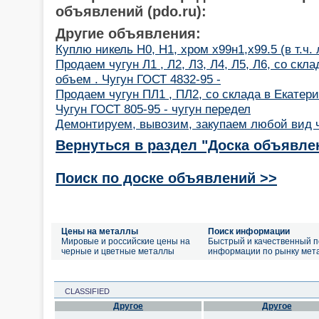
объявлений (pdo.ru):
Другие объявления:
Куплю никель Н0, Н1, хром х99н1,х99.5 (в т.ч.
Продаем чугун Л1 , Л2, Л3, Л4, Л5, Л6, со скл
объем . Чугун ГОСТ 4832-95 -
Продаем чугун ПЛ1 , ПЛ2, со склада в Екатер
Чугун ГОСТ 805-95 - чугун передел
Демонтируем, вывозим, закупаем любой вид 
Вернуться в раздел "Доска объявле
Поиск по доске объявлений >>
Цены на металлы
Поиск информации
Мировые и российские цены на
Быстрый и качественный п
черные и цветные металлы
информации по рынку мет
CLASSIFIED
Другое
Другое