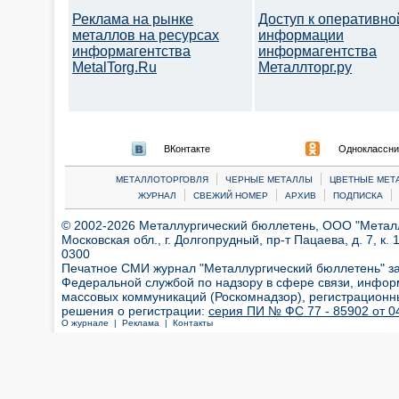
Реклама на рынке
Доступ к оперативно
металлов на ресурсах
информации
информагентства
информагентства
MetalTorg.Ru
Металлторг.ру
ВКонтакте
Одноклассни
|
|
МЕТАЛЛОТОРГОВЛЯ
ЧЕРНЫЕ МЕТАЛЛЫ
ЦВЕТНЫЕ МЕТ
|
|
|
|
ЖУРНАЛ
СВЕЖИЙ НОМЕР
АРХИВ
ПОДПИСКА
© 2002-2026 Металлургический бюллетень, ООО "Металлт
Московская обл., г. Долгопрудный, пр-т Пацаева, д. 7, к. 1
0300
Печатное СМИ журнал "Металлургический бюллетень" з
Федеральной службой по надзору в сфере связи, инфор
массовых коммуникаций (Роскомнадзор), регистрационн
решения о регистрации:
серия ПИ № ФС 77 - 85902 от 04
О журнале |
Реклама |
Контакты