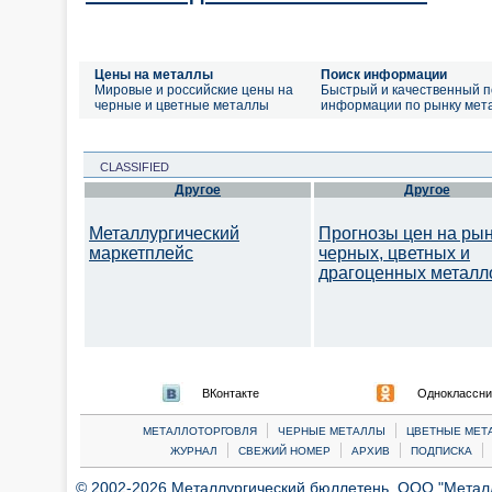
Цены на металлы
Поиск информации
Мировые и российские цены на
Быстрый и качественный п
черные и цветные металлы
информации по рынку мет
CLASSIFIED
Другое
Другое
Металлургический
Прогнозы цен на ры
маркетплейс
черных, цветных и
драгоценных металл
ВКонтакте
Одноклассни
|
|
МЕТАЛЛОТОРГОВЛЯ
ЧЕРНЫЕ МЕТАЛЛЫ
ЦВЕТНЫЕ МЕТ
|
|
|
|
ЖУРНАЛ
СВЕЖИЙ НОМЕР
АРХИВ
ПОДПИСКА
© 2002-2026 Металлургический бюллетень, ООО "Металлт