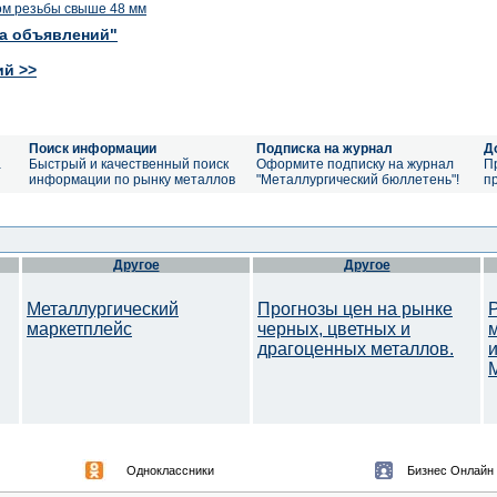
ом резьбы свыше 48 мм
ка объявлений"
ий >>
Поиск информации
Подписка на журнал
Д
а
Быстрый и качественный поиск
Оформите подписку на журнал
П
информации по рынку металлов
"Металлургический бюллетень"!
п
Другое
Другое
Металлургический
Прогнозы цен на рынке
маркетплейс
черных, цветных и
драгоценных металлов.
M
Одноклассники
Бизнес Онлайн