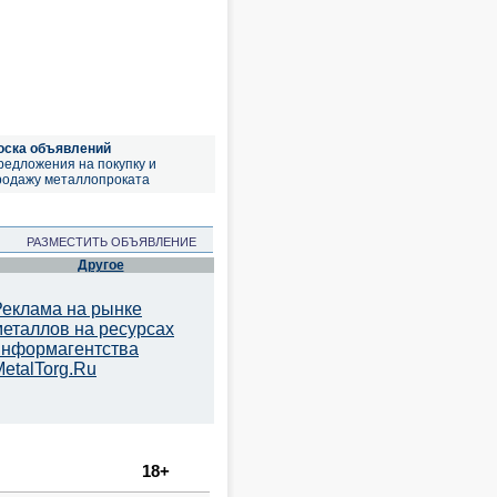
оска объявлений
редложения на покупку и
родажу металлопроката
РАЗМЕСТИТЬ ОБЪЯВЛЕНИЕ
Другое
Реклама на рынке
металлов на ресурсах
информагентства
etalTorg.Ru
18+