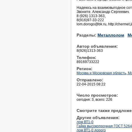
Надеюсь на взаимовыгодное сот
Звоните. Александр Сергеевич.
8 (926) 1313-363,
8(916)97-33-222
lom.dorogo@bk.ru, http://chermet.
Разделы:
Металлолом
М
Автор объявления:
8(926)1313-363
Телефон:
89169733222
Регион:
Москва и Московская область, М
Отправлено:
22-04-2015 08:22
Число просмотров:
сегодня: 3, всего: 226
Смотрите также предложе
Другие объявления:
лом ВТ1-0
Гайка высокопрочная ГОСТ 52645
лом ВТ1-0 дорого