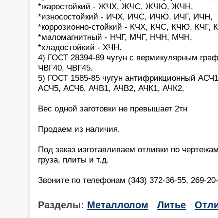
*жаростойкий - ЖЧХ, ЖЧС, ЖЧЮ, ЖЧН,
*износостойкий - ИЧХ, ИЧС, ИЧЮ, ИЧГ, ИЧН,
*коррозионно-стойкий - КЧХ, КЧС, КЧЮ, КЧГ, 
*маломагнитный - НЧГ, МЧГ, НЧН, МЧН,
*хладостойкий - ХЧН.
4) ГОСТ 28394-89 чугун с вермикулярным гра
ЧВГ40, ЧВГ45.
5) ГОСТ 1585-85 чугун антифрикционный АСЧ1
АСЧ5, АСЧ6, АЧВ1, АЧВ2, АЧК1, АЧК2.
Вес одной заготовки не превышает 2тн
Продаем из наличия.
Под заказ изготавливаем отливки по чертежам 
груза, плиты и т.д.
Звоните по телефонам (343) 372-36-55, 269-20-
Разделы:
Металлолом
Литье
Отли