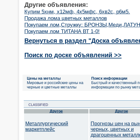
Другие объявления:
Купим 5хнм, х12мф, 4х5мфс, 6хв2с, р6м5.
Продажа лома цветных металлов
Покупаем лом,Стружку: БРОНЗЫ,Меди,ЛАТУН
Покупаем лом ТИТАНА ВТ 1-0!
Вернуться в раздел "Доска объявле
Поиск по доске объявлений >>
Цены на металлы
Поиск информации
Мировые и российские цены на
Быстрый и качественный п
черные и цветные металлы
информации по рынку мет
CLASSIFIED
Другое
Другое
Металлургический
Прогнозы цен на ры
маркетплейс
черных, цветных и
драгоценных металл