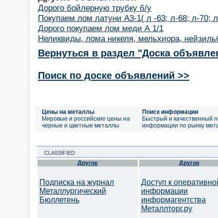
Дорого бойлерную трубку б/у
Покупаем лом латуни А3-1( л -63; л-68; л-70; л-80
Дорого покупаем лом меди А 1/1
Неликвиды, лома никеля, мельхиора, нейзильб
Вернуться в раздел "Доска объявле
Поиск по доске объявлений >>
Цены на металлы
Поиск информации
Мировые и российские цены на
Быстрый и качественный п
черные и цветные металлы
информации по рынку мет
CLASSIFIED
Другое
Другое
Подписка на журнал
Доступ к оперативно
Металлургический
информации
Бюллетень
информагентства
Металлторг.ру