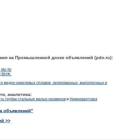
ния на Промышленной доске объявлений (pdo.ru):
,Mo,Ni
Н,ВНЖ.
х и медно-никелевых сплавов, легированных, жаропрочных и
ти, аналитика:
ить трубки стальные малых размеров
и
Нижневартовск
ка объявлений"
ий >>