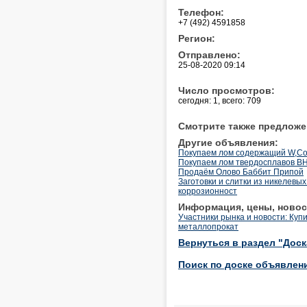
Телефон:
+7 (492) 4591858
Регион:
Отправлено:
25-08-2020 09:14
Число просмотров:
сегодня: 1, всего: 709
Смотрите также предложе
Другие объявления:
Покупаем лом содержащий W,Co
Покупаем лом твердосплавов В
Продаём Олово Баббит Припой
Заготовки и слитки из никелевы
коррозионност
Информация, цены, новос
Участники рынка и новости: Куп
металлопрокат
Вернуться в раздел "Дос
Поиск по доске объявлен