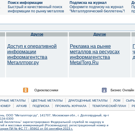
Поиск информации
Подписка на журнал
Д
а
Быстрый и качественный поиск
Оформите подписку на журнал
П
информации по рынку металлов
"Металлургический бюллетень"!
п
Другое
Другое
Доступ к оперативной
Реклама на рынке
информации
металлов на ресурсах
информагентства
информагентства
Металлторг.ру
MetalTorg.Ru
Одноклассники
Бизнес Онлайн
|
|
|
|
ЕРНЫЕ МЕТАЛЛЫ
ЦВЕТНЫЕ МЕТАЛЛЫ
ДРАГОЦЕННЫЕ МЕТАЛЛЫ
ЛОМ
CЫРЬ
|
|
|
|
|
НОМЕР
АРХИВ
ПОДПИСКА
ПРОФИЛЬ ЖУРНАЛА
ТЕМАТИЧЕСКИЙ ПЛАН
Р
ь, ООО "Металлторг.ру", 141707, Московская обл., г. Долгопрудный, пр-т
) 134-0300
ий бюллетень" зарегистрировано Федеральной службой по надзору в
ий и массовых коммуникаций (Роскомнадзор), регистрационный номер и
серия ПИ № ФС 77 - 85902 от 04 сентября 2023 г.