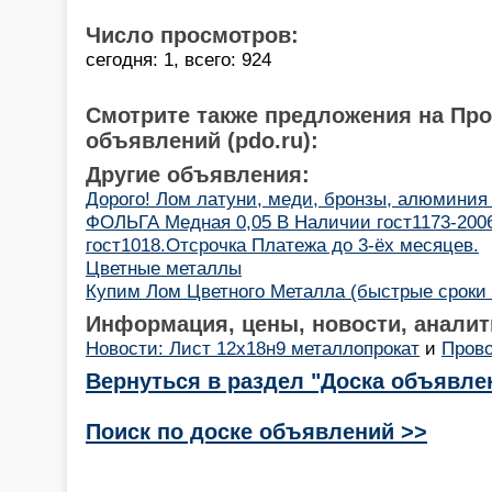
Число просмотров:
сегодня: 1, всего: 924
Смотрите также предложения на Пр
объявлений (pdo.ru):
Другие объявления:
Дорого! Лом латуни, меди, бронзы, алюминия с
ФОЛЬГА Медная 0,05 В Наличии гост1173-2006
гост1018.Отсрочка Платежа до 3-ёх месяцев.
Цветные металлы
Купим Лом Цветного Металла (быстрые сроки 
Информация, цены, новости, аналит
Новости: Лист 12х18н9 металлопрокат
и
Пров
Вернуться в раздел "Доска объявле
Поиск по доске объявлений >>