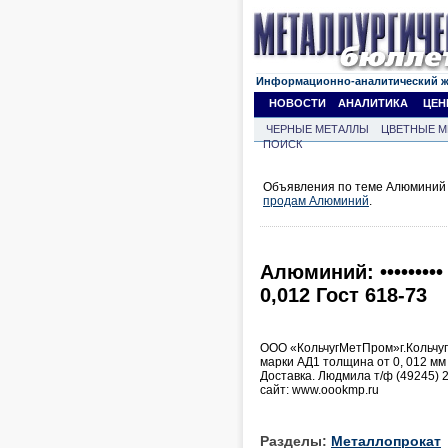
Информационно-аналитический 
НОВОСТИ
АНАЛИТИКА
ЦЕН
ЧЕРНЫЕ МЕТАЛЛЫ
ЦВЕТНЫЕ М
ПОИСК
Объявления по теме Алюминий 
продам Алюминий
.
Алюминий: •••••••
0,012 Гост 618-73
ООО «КольчугМетПром»г.Кольчуг
марки АД1 толщина от 0, 012 мм
Доставка. Людмила т/ф (49245) 2
сайт: www.oookmp.ru
Разделы:
Металлопрокат