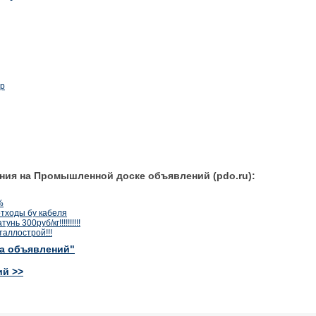
ир
ния на Промышленной доске объявлений (pdo.ru):
%
отходы бу кабеля
унь 300руб/кг!!!!!!!!!!
аллострой!!!
ка объявлений"
ий >>