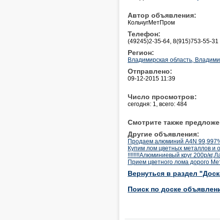
Автор объявления:
КольчугМетПром
Телефон:
(49245)2-35-64, 8(915)753-55-31
Регион:
Владимирская область, Владим
Отправлено:
09-12-2015 11:39
Число просмотров:
сегодня: 1, всего: 484
Смотрите также предложе
Другие объявления:
Продаем алюминий A4N 99,997
Купим лом цветных металлов и 
!!!!!!!!Алюминиевый круг 200р/кг,Лат
Прием цветного лома дорого Мет
Вернуться в раздел "Дос
Поиск по доске объявлен