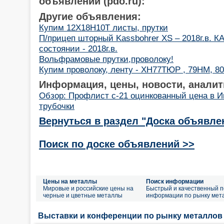
объявлений (pdo.ru):
Другие объявления:
Купим 12Х18Н10Т листы, прутки
П/прицеп шторный Kassbohrer XS – 2018г.в. 
состоянии - 2018г.в.
Вольфрамовые прутки,проволоку!
Купим проволоку, ленту - ХН77ТЮР , 79НМ, 
Информация, цены, новости, аналит
Обзор: Профлист с-21 оцинкованный цена в И
трубочки
Вернуться в раздел "Доска объявле
Поиск по доске объявлений >>
Цены на металлы
Поиск информации
Мировые и российские цены на
Быстрый и качественный п
черные и цветные металлы
информации по рынку мет
Выставки и конференции по рынку металлов