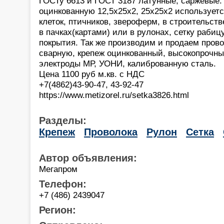
ГОСТу 6613 и ГОСТ 3187 латунные, саржевые
оцинкованную 12,5х25х2, 25х25х2 используетс
клеток, птичников, звероферм, в строительст
в пачках(картами) или в рулонах, сетку рабиц
покрытия. Так же производим и продаем прово
сварную, крепеж оцинкованный, высокопрочны
электроды МР, УОНИ, калиброванную сталь.
Цена 1100 руб м.кв. с НДС
+7(4862)43-90-47, 43-92-47
https://www.metizorel.ru/setka3826.html
Разделы:
Крепеж
Проволока
Рулон
Сетка
Автор объявления:
Мегапром
Телефон:
+7 (486) 2439047
Регион: