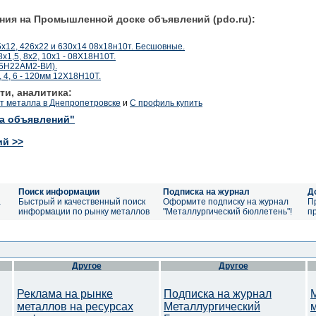
ния на Промышленной доске объявлений (pdo.ru):
х12, 426х22 и 630х14 08х18н10т. Бесшовные.
х1,5, 8х2, 10х1 - 08Х18Н10Т.
25Н22АМ2-ВИ).
, 4, 6 - 120мм 12Х18Н10Т.
ти, аналитика:
ст металла в Днепропетровске
и
С профиль купить
ка объявлений"
ий >>
Поиск информации
Подписка на журнал
Д
а
Быстрый и качественный поиск
Оформите подписку на журнал
П
информации по рынку металлов
"Металлургический бюллетень"!
п
Другое
Другое
Реклама на рынке
Подписка на журнал
металлов на ресурсах
Металлургический