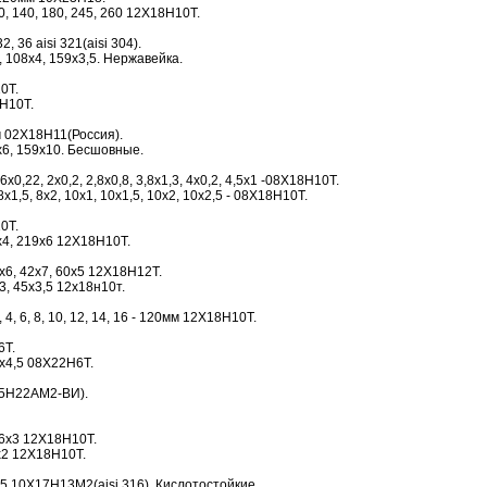
0, 140, 180, 245, 260 12Х18Н10Т.
2, 36 aisi 321(aisi 304).
 108х4, 159х3,5. Нержавейка.
0Т.
Н10Т.
м 02Х18Н11(Россия).
6, 159х10. Бесшовные.
0,22, 2х0,2, 2,8х0,8, 3,8х1,3, 4х0,2, 4,5х1 -08Х18Н10Т.
х1,5, 8х2, 10х1, 10х1,5, 10х2, 10х2,5 - 08Х18Н10Т.
0Т.
9х4, 219х6 12Х18Н10Т.
х6, 42х7, 60х5 12Х18Н12Т.
х3, 45х3,5 12х18н10т.
4, 6, 8, 10, 12, 14, 16 - 120мм 12Х18Н10Т.
6Т.
х4,5 08Х22Н6Т.
25Н22АМ2-ВИ).
16х3 12Х18Н10Т.
х2 12Х18Н10Т.
 10Х17Н13М2(aisi 316). Кислотостойкие.