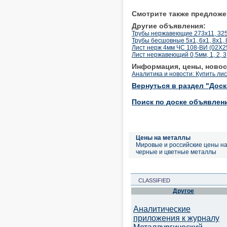
Смотрите также предложе
Другие объявления:
Трубы нержавеющие 273х11, 325
Трубы бесшовные 5х1, 6х1, 8х1, 8
Лист нерж 4мм ЧС 108-ВИ (02Х
Лист нержавеющий 0,5мм, 1, 2, 3
Информация, цены, новос
Аналитика и новости: Купить ли
Вернуться в раздел "Дос
Поиск по доске объявлен
Цены на металлы
Мировые и российские цены н
черные и цветные металлы
CLASSIFIED
Другое
Аналитические
приложения к журналу