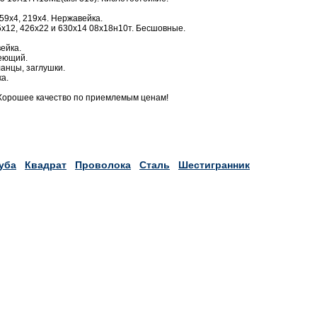
59х4, 219х4. Нержавейка.
х12, 426х22 и 630х14 08х18н10т. Бесшовные.
ейка.
веющий.
анцы, заглушки.
а.
Хорошее качество по приемлемым ценам!
уба
Квадрат
Проволока
Сталь
Шестигранник