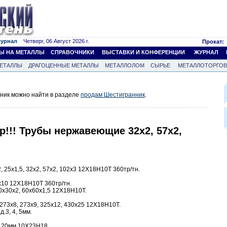
журнал
Четверг, 06 Август 2026 г.
Прокат:
Ы НА МЕТАЛЛЫ
СПРАВОЧНИКИ
ВЫСТАВКИ И КОНФЕРЕНЦИИ
ЖУРНАЛ
ЕТАЛЛЫ
ДРАГОЦЕННЫЕ МЕТАЛЛЫ
МЕТАЛЛОЛОМ
СЫРЬЕ
МЕТАЛЛОТОРГО
ник можно найти в разделе
продам Шестигранник
.
р!!! Трубы нержавеющие 32х2, 57х2,
 25х1,5, 32х2, 57х2, 102х3 12Х18Н10Т 360тр/тн.
10 12Х18Н10Т 360тр/тн.
0х30х2, 60х60х1,5 12Х18Н10Т.
273х8, 273х9, 325х12, 430х25 12Х18Н10Т.
.3, 4, 5мм.
 120мм 10Х23Н18.