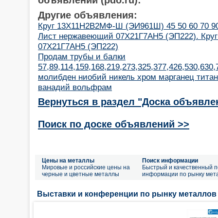
Другие объявления:
Круг 13Х11Н2В2МФ-Ш (ЭИ961Ш) 45 50 60 70 9
Лист нержавеющий 07Х21Г7АН5 (ЭП222). Кру
07Х21Г7АН5 (ЭП222)
Продам трубы и балки
57,89,114,159,168,219,273,325,377,426,530,630
молибден ниобий никель хром марганец титан
ванадий вольфрам
Вернуться в раздел "Доска объявле
Поиск по доске объявлений >>
Цены на металлы
Поиск информации
Мировые и российские цены на
Быстрый и качественный п
черные и цветные металлы
информации по рынку мет
Выставки и конференции по рынку металлов