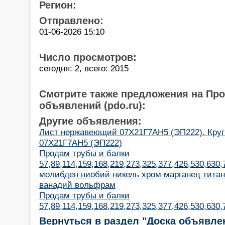
Регион:
Отправлено:
01-06-2026 15:10
Число просмотров:
сегодня: 2, всего: 2015
Смотрите также предложения на Пр
объявлений (pdo.ru):
Другие объявления:
Лист нержавеющий 07Х21Г7АН5 (ЭП222). Кру
07Х21Г7АН5 (ЭП222)
Продам трубы и балки
57,89,114,159,168,219,273,325,377,426,530,630
молибден ниобий никель хром марганец титан
ванадий вольфрам
Продам трубы и балки
57,89,114,159,168,219,273,325,377,426,530,630
Вернуться в раздел "Доска объявле