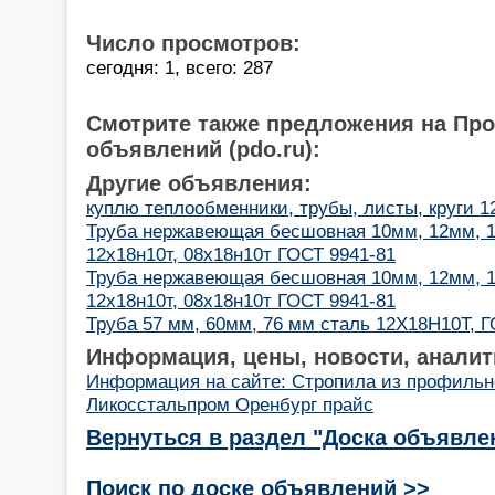
Число просмотров:
сегодня: 1, всего: 287
Смотрите также предложения на Пр
объявлений (pdo.ru):
Другие объявления:
куплю теплообменники, трубы, листы, круги 
Труба нержавеющая бесшовная 10мм, 12мм, 1
12х18н10т, 08х18н10т ГОСТ 9941-81
Труба нержавеющая бесшовная 10мм, 12мм, 1
12х18н10т, 08х18н10т ГОСТ 9941-81
Труба 57 мм, 60мм, 76 мм сталь 12Х18Н10Т, Г
Информация, цены, новости, аналит
Информация на сайте: Стропила из профильн
Ликосстальпром Оренбург прайс
Вернуться в раздел "Доска объявле
Поиск по доске объявлений >>