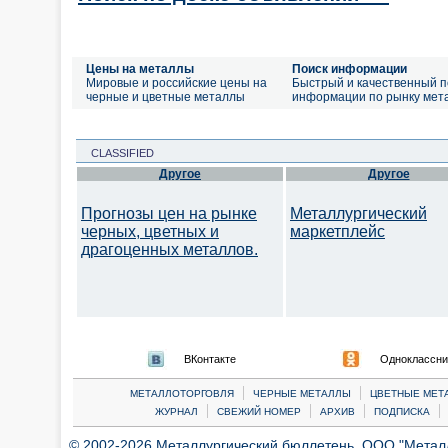
Цены на металлы
Поиск информации
Мировые и российские цены на
Быстрый и качественный п
черные и цветные металлы
информации по рынку мет
CLASSIFIED
Другое
Другое
Прогнозы цен на рынке
Металлургический
черных, цветных и
маркетплейс
драгоценных металлов.
ВКонтакте
Одноклассни
|
|
МЕТАЛЛОТОРГОВЛЯ
ЧЕРНЫЕ МЕТАЛЛЫ
ЦВЕТНЫЕ МЕТ
|
|
|
|
ЖУРНАЛ
СВЕЖИЙ НОМЕР
АРХИВ
ПОДПИСКА
© 2002-2026 Металлургический бюллетень, ООО "Металлт