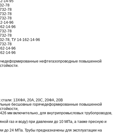
62-14-95
732-78
8732-78
8732-78
8732-78
62-14-96
162-14-96
8732-78
8732-78
32-78, ТУ 14-162-14-96
8732-78
162-14-96
162-14-96
рячедеформированные нефтегазопроводные повышенной
стойкости.
 стали: 13ХФА, 20А, 20С, 20ФА, 20В
тальные бесшовные горячедеформированные повышенной
стойкости,
 426 мм включительно, для внутрипромысловых трубопроводов,
ной газ и воду) при давлении до 10 МПа, а также пресную и
ии до 24 МПа. Трубы предназначены для эксплуатации на