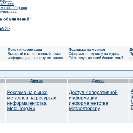
0x80 ===
 х (100-300) ===
ытием ===
ка объявлений"
ий >>
Поиск информации
Подписка на журнал
Д
а
Быстрый и качественный поиск
Оформите подписку на журнал
П
информации по рынку металлов
"Металлургический бюллетень"!
п
Другое
Другое
Реклама на рынке
Доступ к оперативной
металлов на ресурсах
информации
информагентства
информагентства
MetalTorg.Ru
Металлторг.ру