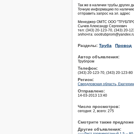
Так же в наличии трубы других 
Точную информацию по наличию 
отправить запрос на эл. адрес
Менеджер ОМТС ООО "ТРУБПР
Сычев Александр Сергеевич
тел: (343) 20-123-70, (343) 20-12
эл/почта: oootrubprom@yandex.r
Разделы:
Труба
Провод
Автор объявления:
Трубпром
Телефон:
(343) 20-123-70, (343) 20-123-80
Регион:
Свердловская область, Екатерин
Отправлено:
14-03-2013 13:40
Число просмотров:
сегодня: 2, всего: 275
Смотрите также предложе
Другие объявления:
===Лист горячекатаный 1,5 -- 80