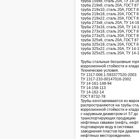
труба 159х8, сталь 20А, ТУ 14-1
труба 219х8, сталь 20А, ГОСТ 8
труба 219х10, сталь 20А, ГОСТ 
труба 219х18, сталь 20А, ГОСТ 
труба 219х22, сталь 20А, ГОСТ 
труба 273х8, сталь 20А, ТУ 14-1
Труба 273х16, сталь 20А, ТУ 14-
труба 273х18, сталь 20А, ГОСТ 
труба 273х25, сталь 20А, ГОСТ 
труба 325х8, сталь 20А, ГОСТ 87
труба 325х18, сталь 20А, ГОСТ 
труба 325х22, сталь 20А, ТУ 14-
труба 325х25, сталь 20А, ТУ 14-
Трубы стальные бесшовные го
коррозионной стойкости и хладо
Технические условия.
ТУ 1317-006.1-593377520-2003
ТУ 1317-233-00147016-2002
ТУ 14-161-148-94
ТУ 14-158-113
ТУ 14-162-14
ГОСТ 8732-78
Трубы изготавливаются из марок
распространяются на трубы с
коррозионной стойкости и хладо
с наружным диаметром от 57 до
транспортирующих продукцию
нефтяных скважин (нефть, нефтя
подтоварную воду в системах
заводнения пластов при давлен
нефтяных месторождениях.