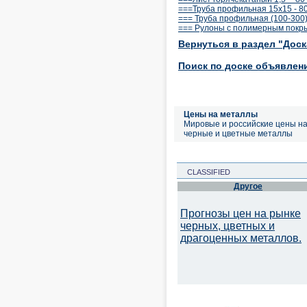
===Труба профильная 15x15 - 8
=== Труба профильная (100-300)
=== Рулоны с полимерным покр
Вернуться в раздел "Дос
Поиск по доске объявлен
Цены на металлы
Мировые и российские цены н
черные и цветные металлы
CLASSIFIED
Другое
Прогнозы цен на рынке
черных, цветных и
драгоценных металлов.