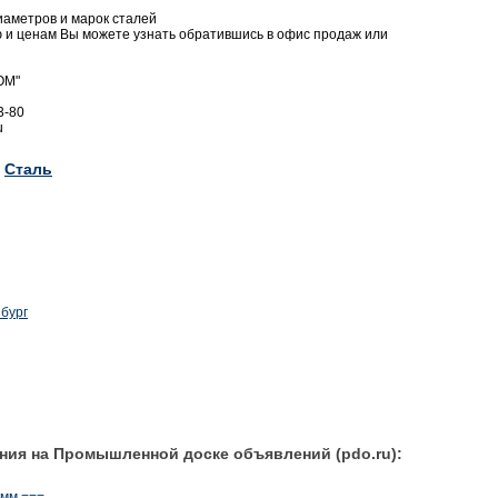
диаметров и марок сталей
и ценам Вы можете узнать обратившись в офис продаж или
ОМ"
3-80
u
Сталь
бург
ния на Промышленной доске объявлений (pdo.ru):
 мм ===