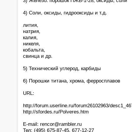
3) Железо: порошок ПЖВ-1-28, оксиды, соли
4) Соли, оксиды, гидрооксиды и т.д.
лития,
натрия,
калия,
никеля,
кобальта,
свинца и др.
5) Технический углерод, карбиды
6) Порошки титана, хрома, ферросплавов
URL:
http://forum.userline.ru/forum26102963/desc1_4
http://sfordes.ru/Polveres.htm
E-mail: rencor@rambler.ru
Тел: (495) 675-87-45, 677-12-27