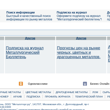
Поиск информации
Подписка на журнал
Д
а
Быстрый и качественный поиск
Оформите подписку на журнал
П
информации по рынку металлов
"Металлургический бюллетень"!
п
Другое
Другое
Подписка на журнал
Прогнозы цен на рынке
Металлургический
черных, цветных и
Бюллетень
драгоценных металлов.
Одноклассники
Бизнес Онлайн
|
|
|
|
ЕРНЫЕ МЕТАЛЛЫ
ЦВЕТНЫЕ МЕТАЛЛЫ
ДРАГОЦЕННЫЕ МЕТАЛЛЫ
ЛОМ
CЫРЬ
|
|
|
|
|
НОМЕР
АРХИВ
ПОДПИСКА
ПРОФИЛЬ ЖУРНАЛА
ТЕМАТИЧЕСКИЙ ПЛАН
Р
ь, ООО "Металлторг.ру", 141707, Московская обл., г. Долгопрудный, пр-т
) 134-0300
ий бюллетень" зарегистрировано Федеральной службой по надзору в