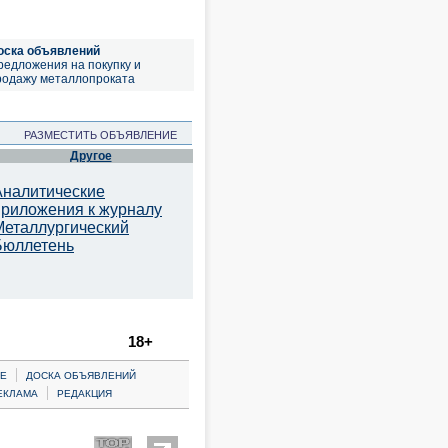
оска объявлений
редложения на покупку и
родажу металлопроката
РАЗМЕСТИТЬ ОБЪЯВЛЕНИЕ
Другое
Аналитические
приложения к журналу
Металлургический
Бюллетень
18+
|
Е
ДОСКА ОБЪЯВЛЕНИЙ
|
ЕКЛАМА
РЕДАКЦИЯ