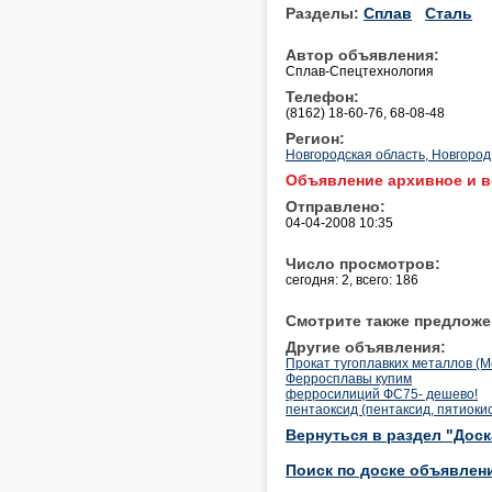
Разделы:
Сплав
Сталь
Автор объявления:
Сплав-Спецтехнология
Телефон:
(8162) 18-60-76, 68-08-48
Регион:
Новгородская область, Новгород
Объявление архивное и в
Отправлено:
04-04-2008 10:35
Число просмотров:
сегодня: 2, всего: 186
Смотрите также предложе
Другие объявления:
Прокат тугоплавких металлов (Mo, 
Ферросплавы купим
ферросилиций ФС75- дешево!
пентаоксид (пентаксид, пятиоки
Вернуться в раздел "Дос
Поиск по доске объявлен