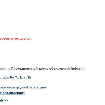
ероятно устарело.
ния на Промышленной доске объявлений (pdo.ru):
W, W-Re, Ta, Zr, Hf, Ti)
сь) ванадия продаем! Низкие цены!
ка объявлений"
ий >>