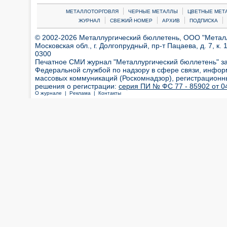
|
|
МЕТАЛЛОТОРГОВЛЯ
ЧЕРНЫЕ МЕТАЛЛЫ
ЦВЕТНЫЕ МЕТ
|
|
|
|
ЖУРНАЛ
СВЕЖИЙ НОМЕР
АРХИВ
ПОДПИСКА
© 2002-2026 Металлургический бюллетень, ООО "Металлт
Московская обл., г. Долгопрудный, пр-т Пацаева, д. 7, к. 1
0300
Печатное СМИ журнал "Металлургический бюллетень" з
Федеральной службой по надзору в сфере связи, инфор
массовых коммуникаций (Роскомнадзор), регистрационн
решения о регистрации:
серия ПИ № ФС 77 - 85902 от 04
О журнале |
Реклама |
Контакты