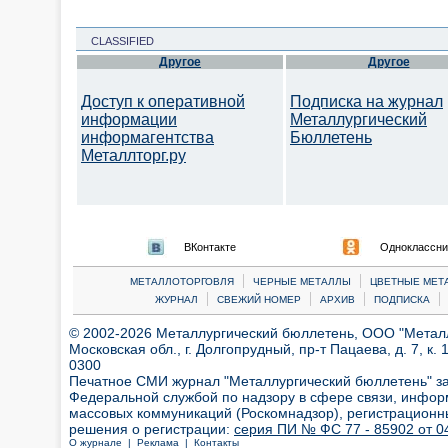
CLASSIFIED
Другое
Другое
Доступ к оперативной
Подписка на журнал
информации
Металлургический
информагентства
Бюллетень
Металлторг.ру
ВКонтакте
Одноклассни
|
|
МЕТАЛЛОТОРГОВЛЯ
ЧЕРНЫЕ МЕТАЛЛЫ
ЦВЕТНЫЕ МЕТ
|
|
|
|
ЖУРНАЛ
СВЕЖИЙ НОМЕР
АРХИВ
ПОДПИСКА
© 2002-2026 Металлургический бюллетень, ООО "Металлт
Московская обл., г. Долгопрудный, пр-т Пацаева, д. 7, к. 1
0300
Печатное СМИ журнал "Металлургический бюллетень" з
Федеральной службой по надзору в сфере связи, инфор
массовых коммуникаций (Роскомнадзор), регистрационн
решения о регистрации:
серия ПИ № ФС 77 - 85902 от 04
О журнале |
Реклама |
Контакты