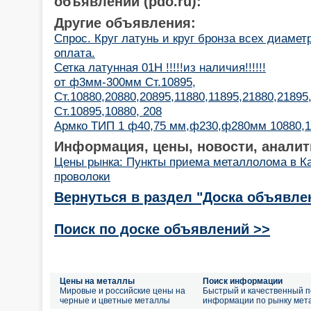
объявлений (pdo.ru):
Другие объявления:
Спрос. Круг латунь и круг бронза всех диаме
оплата.
Сетка латунная 01Н !!!!!из наличия!!!!!!
от ф3мм-300мм Ст.10895,
Ст.10880,20880,20895,11880,11895,21880,2189
Ст.10895,10880, 208
Армко ТИП 1 ф40,75 мм,ф230,ф280мм 10880,1
Информация, цены, новости, аналит
Цены рынка: Пункты приема металлолома в К
проволоки
Вернуться в раздел "Доска объявле
Поиск по доске объявлений >>
Цены на металлы
Поиск информации
Мировые и российские цены на
Быстрый и качественный п
черные и цветные металлы
информации по рынку мет