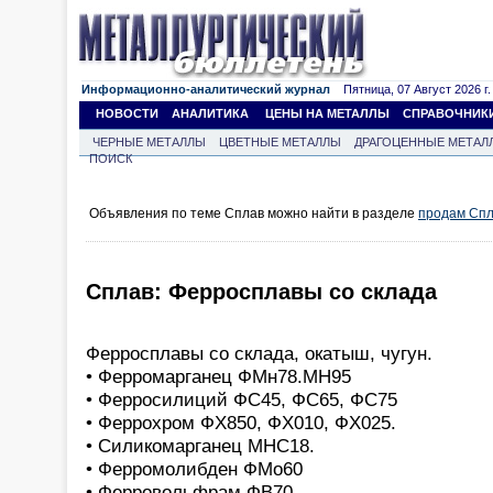
Информационно-аналитический журнал
Пятница, 07 Август 2026 г.
НОВОСТИ
АНАЛИТИКА
ЦЕНЫ НА МЕТАЛЛЫ
СПРАВОЧНИК
ЧЕРНЫЕ МЕТАЛЛЫ
ЦВЕТНЫЕ МЕТАЛЛЫ
ДРАГОЦЕННЫЕ МЕТАЛ
ПОИСК
Объявления по теме Сплав можно найти в разделе
продам Сп
Сплав: Ферросплавы со склада
Ферросплавы со склада, окатыш, чугун.
• Ферромарганец ФМн78.МН95
• Ферросилиций ФС45, ФС65, ФС75
• Феррохром ФХ850, ФХ010, ФХ025.
• Силикомарганец МНС18.
• Ферромолибден ФМо60
• Ферровольфрам ФВ70