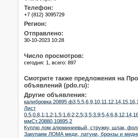
Телефон:
+7 (812) 3095729
Регион:
Отправлено:
30-10-2023 10:28
Число просмотров:
сегодня: 1, всего: 897
Смотрите также предложения на Пр
объявлений (pdo.ru):
Другие объявления:
калибровка 20895 ф3,5.5,6,9,10,11,12,14,15,16,
Лист
0.5,0.8,1;1.2;1.5;1.6;2;2.5;3,5;3.9;5,4,6,8,12,14,1
ммСт.20880,10895,2
Куплю лом алюминиевый, стружку, шлак, фольг
Закупаем ЛОМА меди, латуни, бронзы и медн