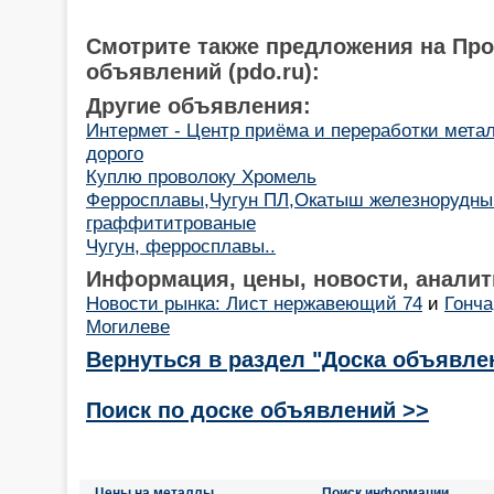
Смотрите также предложения на Пр
объявлений (pdo.ru):
Другие объявления:
Интермет - Центр приёма и переработки мет
дорого
Куплю проволоку Хромель
Ферросплавы,Чугун ПЛ,Окатыш железнорудны
граффититрованые
Чугун, ферросплавы..
Информация, цены, новости, аналит
Новости рынка: Лист нержавеющий 74
и
Гонча
Могилеве
Вернуться в раздел "Доска объявле
Поиск по доске объявлений >>
Цены на металлы
Поиск информации