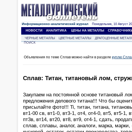
Информационно-аналитический журнал
Понедельник, 10 Август 202
НОВОСТИ
АНАЛИТИКА
ЦЕНЫ НА МЕТАЛЛЫ
СПРАВОЧНИК
ЧЕРНЫЕ МЕТАЛЛЫ
ЦВЕТНЫЕ МЕТАЛЛЫ
ДРАГОЦЕННЫЕ МЕТАЛ
ПОИСК
Объявления по теме Сплав можно найти в разделе
куплю Спла
Сплав: Титан, титановый лом, струж
Закупаем на постоянной основе титановый лом
предложения делового титана!!! Что бы оцени
присылайте фото!!! Ti, титан, титана, титанов
вт1-00 св, вт1-0, вт3-1, от4, от4-0, вт5, вт5-1, 
пт3в, вт14, вт20, вт8, вт9, от4-1, сдать, продат
сплав, сплавы, аналог, аналоги, марка, марки,
кусковой, остаток, остатки производства, теп