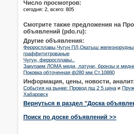
Число просмотров:
сегодня: 2, всего: 805
Смотрите также предложения на Пр
объявлений (pdo.ru):
Другие объявления:
Ферросплавы,Чугун ПЛ,Окатыш железнорудны
граффититрованые
Чугун, ферросплавы..
Закупаем ЛОМА меди, латуни, бронзы и медн
Поковка обточенная ф280 мм Ст.10880
Информация, цены, новости, аналит
События на рынке: Провод пщ 2 5 цена
и
Пруж
Хабаровск
Вернуться в раздел "Доска объявле
Поиск по доске объявлений >>