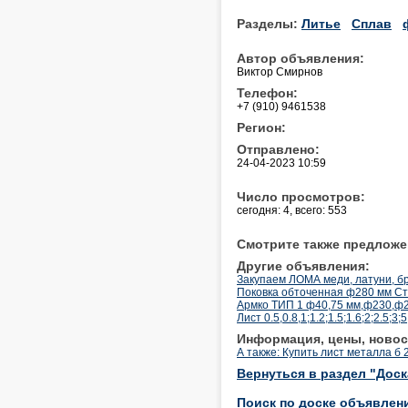
Разделы:
Литье
Сплав
Автор объявления:
Виктор Смирнов
Телефон:
+7 (910) 9461538
Регион:
Отправлено:
24-04-2023 10:59
Число просмотров:
сегодня: 4, всего: 553
Смотрите также предложе
Другие объявления:
Закупаем ЛОМА меди, латуни, б
Поковка обточенная ф280 мм Ст
Армко ТИП 1 ф40,75 мм,ф230,ф2
Лист 0.5,0.8,1;1.2;1.5;1.6;2;2.5;3
Информация, цены, новос
А также: Купить лист металла б
Вернуться в раздел "Дос
Поиск по доске объявлен