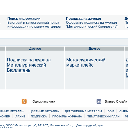
Поиск информации
Подписка на журнал
Д
а
Быстрый и качественный поиск
Оформите подписку на журнал
П
информации по рынку металлов
"Металлургический бюллетень"!
п
Другое
Другое
Подписка на журнал
Металлургический
Металлургический
маркетплейс
Бюллетень
Одноклассники
Бизнес Онлайн
|
|
|
|
ЕРНЫЕ МЕТАЛЛЫ
ЦВЕТНЫЕ МЕТАЛЛЫ
ДРАГОЦЕННЫЕ МЕТАЛЛЫ
ЛОМ
CЫРЬ
|
|
|
|
|
НОМЕР
АРХИВ
ПОДПИСКА
ПРОФИЛЬ ЖУРНАЛА
ТЕМАТИЧЕСКИЙ ПЛАН
Р
ь, ООО "Металлторг.ру", 141707, Московская обл., г. Долгопрудный, пр-т