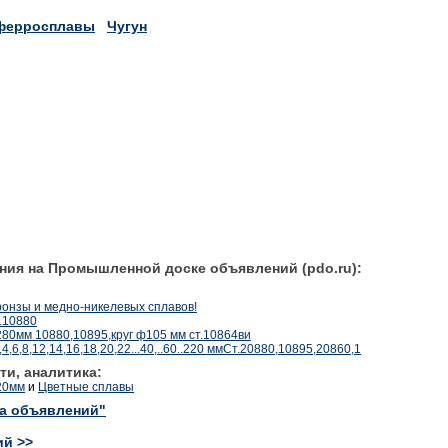
ферросплавы
Чугун
ния на Промышленной доске объявлений (pdo.ru):
ронзы и медно-никелевых сплавов!
.10880
80мм 10880,10895,круг ф105 мм ст.10864ви
;5,4,6,8,12,14,16,18,20,22...40,..60..220 ммСт.20880,10895,20860,1
ти, аналитика:
 20мм
и
Цветные сплавы
ка объявлений"
ий >>