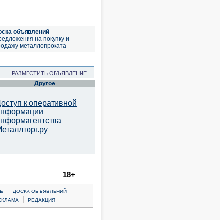
оска объявлений
редложения на покупку и
родажу металлопроката
РАЗМЕСТИТЬ ОБЪЯВЛЕНИЕ
Другое
Доступ к оперативной
информации
информагентства
Металлторг.ру
18+
|
Е
ДОСКА ОБЪЯВЛЕНИЙ
|
ЕКЛАМА
РЕДАКЦИЯ