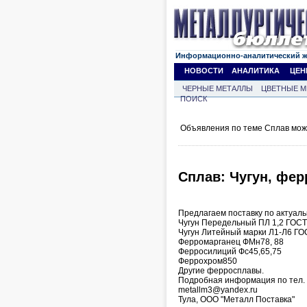
Информационно-аналитический 
НОВОСТИ
АНАЛИТИКА
ЦЕН
ЧЕРНЫЕ МЕТАЛЛЫ
ЦВЕТНЫЕ М
ПОИСК
Объявления по теме Сплав мож
Сплав: Чугун, фер
Предлагаем поставку по актуал
Чугун Передельный ПЛ 1,2 ГОСТ
Чугун Литейный марки Л1-Л6 ГО
Ферромарганец ФМн78, 88
Ферросилиций Фс45,65,75
Феррохром850
Другие ферросплавы.
Подробная информация по тел. (
metallm3@yandex.ru
Тула, ООО "Металл Поставка"