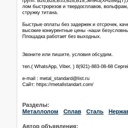
групп: Б26,Б28,Б55,Б28,Б19,ЭИ943(ХН28МДТ),и
лом быстрорезов и твердосплавов, вольфрам,
стружку титана.
Быстрые оплаты без задержек и отсрочек, кач
высокие конкурентные цены -наши безусловн
Площадка работает без выходных.
Звоните или пишите, условия обсудим.
тел.( WhatsApp, Viber, ) 8(921)-883-08-68 Серг
e-mail : metal_standard@list.ru
Сайт: https://metallstandart.com/
Разделы:
Металлолом
Сплав
Сталь
Нержа
Автор объявления: