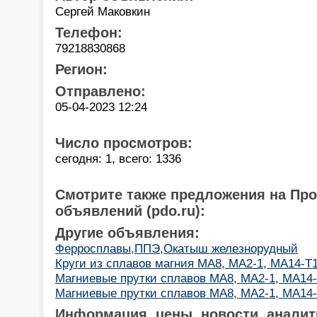
Сергей Маковкин
Телефон:
79218830868
Регион:
Отправлено:
05-04-2023 12:24
Число просмотров:
сегодня: 1, всего: 1336
Смотрите также предложения на Пр
объявлений (pdo.ru):
Другие объявления:
Ферросплавы,ППЭ,Окатыш железнорудный
Круги из сплавов магния МА8, МА2-1, МА14-Т
Магниевые прутки сплавов МА8, МА2-1, МА14
Магниевые прутки сплавов МА8, МА2-1, МА14
Информация, цены, новости, аналит