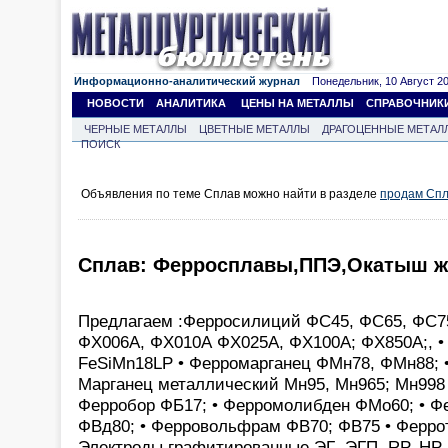
Информационно-аналитический журнал
Понедельник, 10 Август 202
НОВОСТИ
АНАЛИТИКА
ЦЕНЫ НА МЕТАЛЛЫ
СПРАВОЧНИК
ЧЕРНЫЕ МЕТАЛЛЫ
ЦВЕТНЫЕ МЕТАЛЛЫ
ДРАГОЦЕННЫЕ МЕТАЛ
ПОИСК
Объявления по теме Сплав можно найти в разделе
продам Сп
Сплав: Ферросплавы,ППЭ,Окатыш 
Предлагаем :Ферросилиций ФС45, ФС65, ФС75
ФХ006А, ФХ010А ФХ025А, ФХ100А; ФХ850А;, •
FeSiMn18LP • Ферромарганец ФМн78, ФМн88; •
Марганец металлический Мн95, Мн965; Мн998
Ферробор ФБ17; • Ферромолибден ФМо60; • Ф
ФВд80; • Ферровольфрам ФВ70; ФВ75 • Феррот
Электроды графитированные ЭГ ,ЭГП, RP, HP, 