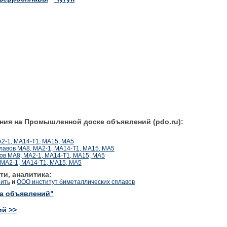
ния на Промышленной доске объявлений (pdo.ru):
А2-1, МА14-Т1, МА15, МА5
плавов МА8, МА2-1, МА14-Т1, МА15, МА5
ов МА8, МА2-1, МА14-Т1, МА15, МА5
 МА2-1, МА14-Т1, МА15, МА5
ти, аналитика:
пить
и
ООО институт биметаллических сплавов
ка объявлений"
ий >>