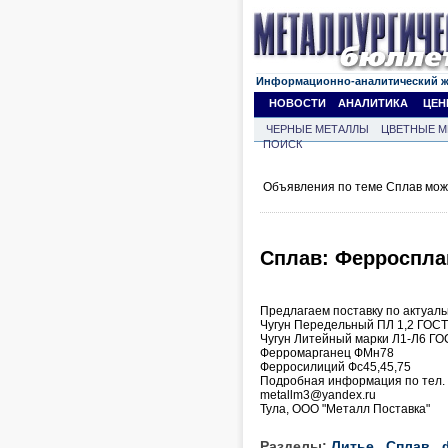
Информационно-аналитический 
НОВОСТИ
АНАЛИТИКА
ЦЕН
ЧЕРНЫЕ МЕТАЛЛЫ
ЦВЕТНЫЕ М
ПОИСК
Объявления по теме Сплав мож
Сплав: Ферроспла
Предлагаем поставку по актуал
Чугун Передельный ПЛ 1,2 ГОСТ
Чугун Литейный марки Л1-Л6 ГО
Ферромарганец ФМн78
Ферросилиций Фс45,45,75
Подробная информация по тел. (
metallm3@yandex.ru
Тула, ООО "Металл Поставка"
Разделы:
Литье
Сплав