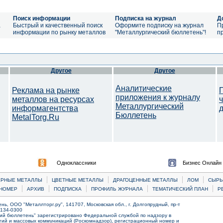
Поиск информации
Подписка на журнал
Д
а
Быстрый и качественный поиск
Оформите подписку на журнал
П
информации по рынку металлов
"Металлургический бюллетень"!
п
Другое
Другое
Аналитические
Реклама на рынке
приложения к журналу
металлов на ресурсах
Металлургический
информагентства
Бюллетень
MetalTorg.Ru
Одноклассники
Бизнес Онлайн
|
|
|
|
ЕРНЫЕ МЕТАЛЛЫ
ЦВЕТНЫЕ МЕТАЛЛЫ
ДРАГОЦЕННЫЕ МЕТАЛЛЫ
ЛОМ
CЫРЬ
|
|
|
|
|
НОМЕР
АРХИВ
ПОДПИСКА
ПРОФИЛЬ ЖУРНАЛА
ТЕМАТИЧЕСКИЙ ПЛАН
Р
ь, ООО "Металлторг.ру", 141707, Московская обл., г. Долгопрудный, пр-т
) 134-0300
ий бюллетень" зарегистрировано Федеральной службой по надзору в
ий и массовых коммуникаций (Роскомнадзор), регистрационный номер и