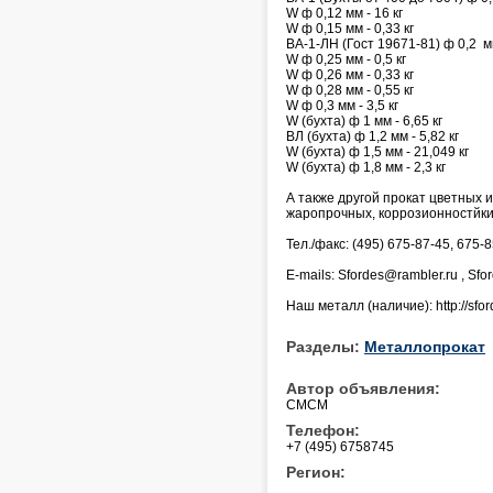
W ф 0,12 мм - 16 кг
W ф 0,15 мм - 0,33 кг
ВА-1-ЛН (Гост 19671-81) ф 0,2 мм
W ф 0,25 мм - 0,5 кг
W ф 0,26 мм - 0,33 кг
W ф 0,28 мм - 0,55 кг
W ф 0,3 мм - 3,5 кг
W (бухта) ф 1 мм - 6,65 кг
ВЛ (бухта) ф 1,2 мм - 5,82 кг
W (бухта) ф 1,5 мм - 21,049 кг
W (бухта) ф 1,8 мм - 2,3 кг
А также другой прокат цветных и
жаропрочных, коррозионностйки
Тел./факс: (495) 675-87-45, 675-8
E-mails: Sfordes@rambler.ru , Sf
Наш металл (наличие): http://sfor
Разделы:
Металлопрокат
Автор объявления:
СМСМ
Телефон:
+7 (495) 6758745
Регион: