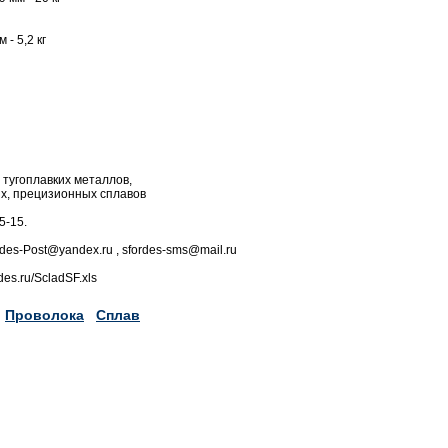
 - 5,2 кг
 тугоплавких металлов,
х, прецизионных сплавов
5-15.
ordes-Post@yandex.ru , sfordes-sms@mail.ru
des.ru/ScladSF.xls
Проволока
Сплав