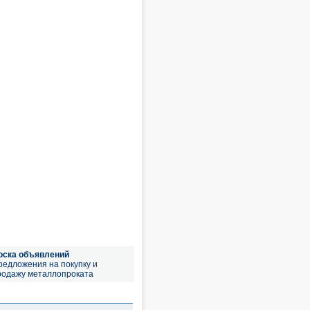
оска объявлений
редложения на покупку и
родажу металлопроката