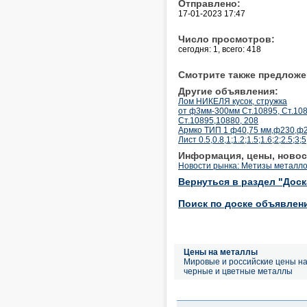
Отправлено:
17-01-2023 17:47
Число просмотров:
сегодня: 1, всего: 418
Смотрите также предложе
Другие объявления:
Лом НИКЕЛЯ кусок, стружка
от ф3мм-300мм Ст.10895, Ст.10
Ст.10895,10880, 208
Армко ТИП 1 ф40,75 мм,ф230,ф2
Лист 0.5,0.8,1;1.2;1.5;1.6;2;2.5;3
Информация, цены, новос
Новости рынка: Метизы металл
Вернуться в раздел "Дос
Поиск по доске объявлен
Цены на металлы
Мировые и российские цены н
черные и цветные металлы