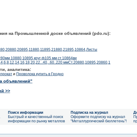
ния на Промышленной доске объявлений (pdo.ru):
880,20880,20895,11880,11895,21880,21895,10864,Листы
80мм 10880,10895,круг ф105 мм ст.10864ви
;5,4,6,8,12,14,16,18,20,22...40,..60..220 ммСт.20880,10895,20860,1
ти, аналитика:
опрокат
и
Проволока купить в Гродно
ка объявлений"
ий >>
Поиск информации
Подписка на журнал
Д
а
Быстрый и качественный поиск
Оформите подписку на журнал
П
информации по рынку металлов
"Металлургический бюллетень"!
п