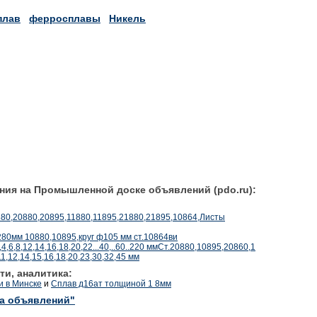
плав
ферросплавы
Никель
ния на Промышленной доске объявлений (pdo.ru):
880,20880,20895,11880,11895,21880,21895,10864,Листы
80мм 10880,10895,круг ф105 мм ст.10864ви
;5,4,6,8,12,14,16,18,20,22...40,..60..220 ммСт.20880,10895,20860,1
1,12,14,15,16,18,20,23,30,32,45 мм
ти, аналитика:
и в Минске
и
Сплав д16ат толщиной 1 8мм
ка объявлений"