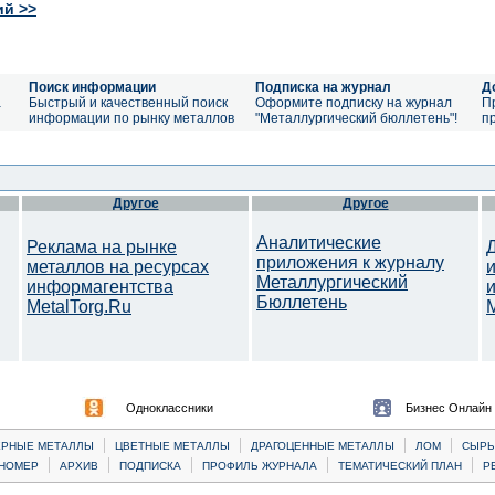
ий >>
Поиск информации
Подписка на журнал
Д
а
Быстрый и качественный поиск
Оформите подписку на журнал
П
информации по рынку металлов
"Металлургический бюллетень"!
п
Другое
Другое
Аналитические
Реклама на рынке
приложения к журналу
металлов на ресурсах
Металлургический
информагентства
Бюллетень
MetalTorg.Ru
Одноклассники
Бизнес Онлайн
|
|
|
|
ЕРНЫЕ МЕТАЛЛЫ
ЦВЕТНЫЕ МЕТАЛЛЫ
ДРАГОЦЕННЫЕ МЕТАЛЛЫ
ЛОМ
CЫРЬ
|
|
|
|
|
НОМЕР
АРХИВ
ПОДПИСКА
ПРОФИЛЬ ЖУРНАЛА
ТЕМАТИЧЕСКИЙ ПЛАН
Р