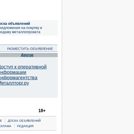
оска объявлений
редложения на покупку и
родажу металлопроката
РАЗМЕСТИТЬ ОБЪЯВЛЕНИЕ
Другое
Доступ к оперативной
информации
информагентства
Металлторг.ру
18+
|
Е
ДОСКА ОБЪЯВЛЕНИЙ
|
ЕКЛАМА
РЕДАКЦИЯ