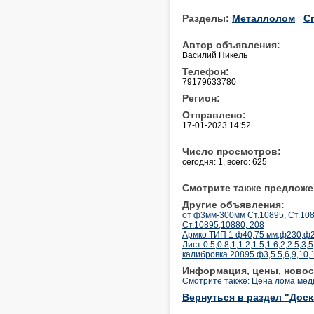
Разделы:
Металлолом
С
Автор объявления:
Василий Никель
Телефон:
79179633780
Регион:
Отправлено:
17-01-2023 14:52
Число просмотров:
сегодня: 1, всего: 625
Смотрите также предложе
Другие объявления:
от ф3мм-300мм Ст.10895, Ст.10
Ст.10895,10880, 208
Армко ТИП 1 ф40,75 мм,ф230,ф2
Лист 0.5,0.8,1;1.2;1.5;1.6;2;2.5;3
калибровка 20895 ф3,5.5,6,9,10,1
Информация, цены, новос
Смотрите также: Цена лома мед
Вернуться в раздел "Дос