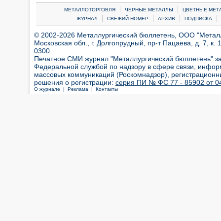
|
|
МЕТАЛЛОТОРГОВЛЯ
ЧЕРНЫЕ МЕТАЛЛЫ
ЦВЕТНЫЕ МЕТ
|
|
|
|
ЖУРНАЛ
СВЕЖИЙ НОМЕР
АРХИВ
ПОДПИСКА
© 2002-2026 Металлургический бюллетень, ООО "Металлт
Московская обл., г. Долгопрудный, пр-т Пацаева, д. 7, к. 1
0300
Печатное СМИ журнал "Металлургический бюллетень" з
Федеральной службой по надзору в сфере связи, инфор
массовых коммуникаций (Роскомнадзор), регистрационн
решения о регистрации:
серия ПИ № ФС 77 - 85902 от 04
О журнале |
Реклама |
Контакты