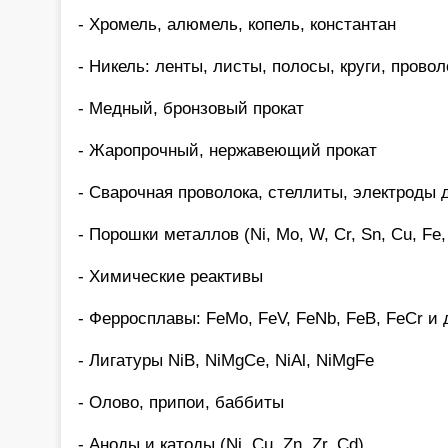
- Хромель, алюмель, копель, константан
- Никель: ленты, листы, полосы, круги, провол
- Медный, бронзовый прокат
- Жаропрочный, нержавеющий прокат
- Сварочная проволока, стеллиты, электроды 
- Порошки металлов (Ni, Mo, W, Cr, Sn, Cu, Fe, 
- Химические реактивы
- Ферросплавы: FeMo, FeV, FeNb, FeB, FeCr и 
- Лигатуры NiB, NiMgCe, NiAl, NiMgFe
- Олово, припои, баббиты
- Аноды и катоды (Ni, Cu, Zn, Zr, Cd)