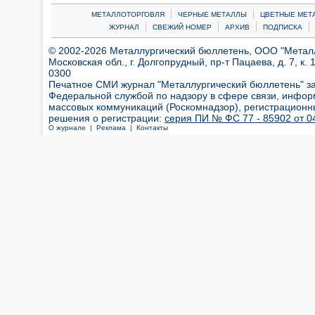
|
|
МЕТАЛЛОТОРГОВЛЯ
ЧЕРНЫЕ МЕТАЛЛЫ
ЦВЕТНЫЕ МЕТ
|
|
|
|
ЖУРНАЛ
СВЕЖИЙ НОМЕР
АРХИВ
ПОДПИСКА
© 2002-2026 Металлургический бюллетень, ООО "Металлт
Московская обл., г. Долгопрудный, пр-т Пацаева, д. 7, к. 1
0300
Печатное СМИ журнал "Металлургический бюллетень" з
Федеральной службой по надзору в сфере связи, инфор
массовых коммуникаций (Роскомнадзор), регистрационн
решения о регистрации:
серия ПИ № ФС 77 - 85902 от 04
О журнале |
Реклама |
Контакты