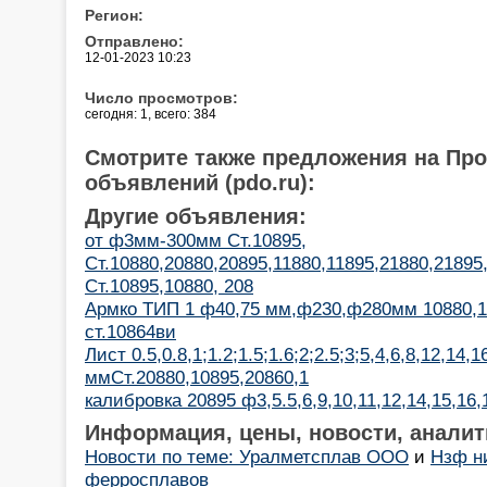
Регион:
Отправлено:
12-01-2023 10:23
Число просмотров:
сегодня: 1, всего: 384
Смотрите также предложения на Пр
объявлений (pdo.ru):
Другие объявления:
от ф3мм-300мм Ст.10895,
Ст.10880,20880,20895,11880,11895,21880,2189
Ст.10895,10880, 208
Армко ТИП 1 ф40,75 мм,ф230,ф280мм 10880,1
ст.10864ви
Лист 0.5,0.8,1;1.2;1.5;1.6;2;2.5;3;5,4,6,8,12,14,1
ммСт.20880,10895,20860,1
калибровка 20895 ф3,5.5,6,9,10,11,12,14,15,16,
Информация, цены, новости, аналит
Новости по теме: Уралметсплав ООО
и
Нзф н
ферросплавов