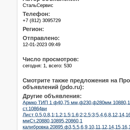
СтальСервис
Телефон:
+7 (812) 3095729
Регион:
Отправлено:
12-01-2023 09:49
Число просмотров:
сегодня: 1, всего: 530
Смотрите также предложения на Пр
объявлений (pdo.ru):
Другие объявления:
Армко ТИП 1 ф40,75 мм,ф230,ф280мм 10880,1
ст.10864ви
Лист 0.5,0.8,1;1.2;1.5;1.6;2;2.5;3;5,4,6,8,12,14,1
ммСт.20880,10895,20860,1
калибровка 20895 ф3,5.5,6,9,10,11,12,14,15,16,