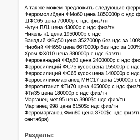
А так же можем предложить следующие ферр
Ферромолибден ФМо60 цена 1850000р с ндс фи
ШФС65 цена 70000р с ндс физ/тн
Чугун ПЛ1 цена 43000р с ндс физ/тн
Никель н1 цена 1950000р с ндс
Ванадий ФВд50 цена 3527000р без ндс за 100
Ниобий ФНб50 цена 6670000р без ндс за 100
Хром ФХ010 цена 380000р с ндс баз/тн
Феррованадий ФВд80 цена 2400000р с ндс фи
Ферросилиций ФС75 кусок цена 155000р с ндс
Ферросилиций ФС65 кусок цена 140000р с ндс
Ферросиликомарганец МНС17 цена 150000р с 
Ферротитанит ФТи70 цена 465000р с ндс физ/
ФТи35 цена 180000р с ндс физ/тн
Марганец мет.95 цена 3900$с ндс физ/тн
Марганец 998 цена 6150$с ндс физ/тн
Ферромарганец Фмн80 цена 3700$с ндс физ/тн 
сентября)
Разделы: