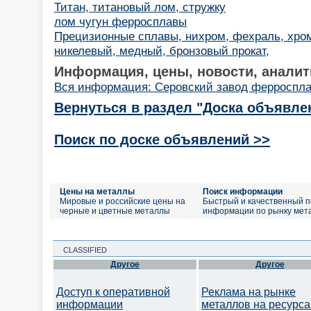
Титан, титановый лом, стружку
лом чугун ферросплавы
Прецизионные сплавы, нихром, фехраль, хром
никелевый, медный, бронзовый прокат,
Информация, цены, новости, аналит
Вся информация: Серовский завод ферроспл
Вернуться в раздел "Доска объявле
Поиск по доске объявлений >>
Цены на металлы
Поиск информации
Мировые и российские цены на
Быстрый и качественный п
черные и цветные металлы
информации по рынку мет
CLASSIFIED
Другое
Другое
Доступ к оперативной
Реклама на рынке
информации
металлов на ресурса