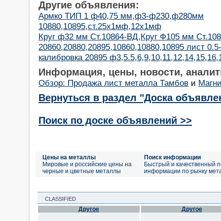
Другие объявления:
Армко ТИП 1 ф40,75 мм,ф3-ф230,ф280мм
10880,10895,ст.25х1мф,12х1мф
Круг ф32 мм Ст.10864-ВД,Круг Ф105 мм Ст.10
20860,20880,20895,10860,10880,10895 лист 0.5
калибровка 20895 ф3,5.5,6,9,10,11,12,14,15,16,
Информация, цены, новости, аналит
Обзор: Продажа лист металла Тамбов
и
Магн
Вернуться в раздел "Доска объявле
Поиск по доске объявлений >>
Цены на металлы
Поиск информации
Мировые и российские цены на
Быстрый и качественный п
черные и цветные металлы
информации по рынку мет
CLASSIFIED
Другое
Другое