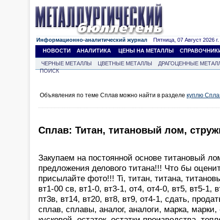
Информационно-аналитический журнал
Пятница, 07 Август 2026 г.
НОВОСТИ
АНАЛИТИКА
ЦЕНЫ НА МЕТАЛЛЫ
СПРАВОЧНИК
ЧЕРНЫЕ МЕТАЛЛЫ
ЦВЕТНЫЕ МЕТАЛЛЫ
ДРАГОЦЕННЫЕ МЕТАЛ
ПОИСК
Объявления по теме Сплав можно найти в разделе
куплю Спла
Сплав: Титан, титановый лом, струж
Закупаем на постоянной основе титановый лом
предложения делового титана!!! Что бы оцени
присылайте фото!!! Ti, титан, титана, титанов
вт1-00 св, вт1-0, вт3-1, от4, от4-0, вт5, вт5-1, 
пт3в, вт14, вт20, вт8, вт9, от4-1, сдать, продат
сплав, сплавы, аналог, аналоги, марка, марки,
кусковой, остаток, остатки производства, теп