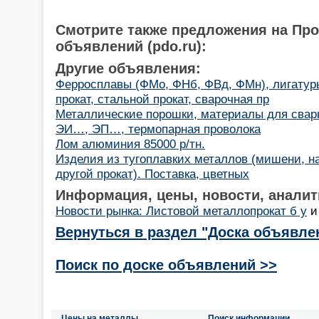
Смотрите также предложения на Пр
объявлений (pdo.ru):
Другие объявления:
Ферросплавы (ФМо, ФНб, ФВд, ФМн), лигатуры
прокат, стальной прокат, сварочная пр
Металлические порошки, материалы для сварки
ЭИ…, ЭП…, термопарная проволока
Лом алюминия 85000 р/тн.
Изделия из тугоплавких металлов (мишени, на
другой прокат). Поставка, цветных
Информация, цены, новости, аналит
Новости рынка: Листовой металлопрокат б у
Вернуться в раздел "Доска объявле
Поиск по доске объявлений >>
Цены на металлы
Поиск информации