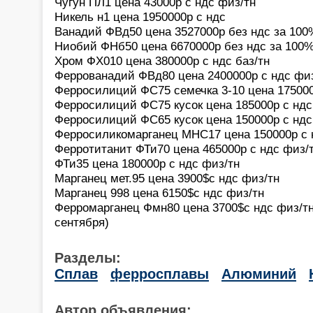
Чугун ПЛ1 цена 43000р с ндс физ/тн
Никель н1 цена 1950000р с ндс
Ванадий ФВд50 цена 3527000р без ндс за 100
Ниобий ФНб50 цена 6670000р без ндс за 100
Хром ФХ010 цена 380000р с ндс баз/тн
Феррованадий ФВд80 цена 2400000р с ндс фи
Ферросилиций ФС75 семечка 3-10 цена 175000
Ферросилиций ФС75 кусок цена 185000р с ндс
Ферросилиций ФС65 кусок цена 150000р с ндс
Ферросиликомарганец МНС17 цена 150000р с 
Ферротитанит ФТи70 цена 465000р с ндс физ/
ФТи35 цена 180000р с ндс физ/тн
Марганец мет.95 цена 3900$с ндс физ/тн
Марганец 998 цена 6150$с ндс физ/тн
Ферромарганец Фмн80 цена 3700$с ндс физ/тн 
сентября)
Разделы:
Сплав
ферросплавы
Алюминий
Автор объявления: