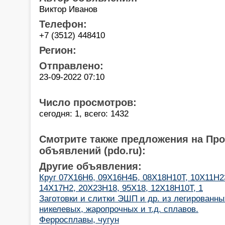
Виктор Иванов
Телефон:
+7 (3512) 448410
Регион:
Отправлено:
23-09-2022 07:10
Число просмотров:
сегодня: 1, всего: 1432
Смотрите также предложения на Пр
объявлений (pdo.ru):
Другие объявления:
Круг 07Х16Н6, 09Х16Н4Б, 08Х18Н10Т, 10Х11Н
14Х17Н2, 20Х23Н18, 95Х18, 12Х18Н10Т, 1
Заготовки и слитки ЭШП и др. из легированны
никелевых, жаропрочных и т.д. сплавов.
Ферросплавы, чугун