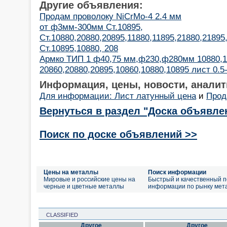
Другие объявления:
Продам проволоку NiCrMo-4 2.4 мм
от ф3мм-300мм Ст.10895,
Ст.10880,20880,20895,11880,11895,21880,2189
Ст.10895,10880, 208
Армко ТИП 1 ф40,75 мм,ф230,ф280мм 10880,1
20860,20880,20895,10860,10880,10895 лист 0.5
Информация, цены, новости, аналит
Для информации: Лист латунный цена
и
Прод
Вернуться в раздел "Доска объявле
Поиск по доске объявлений >>
Цены на металлы
Поиск информации
Мировые и российские цены на
Быстрый и качественный п
черные и цветные металлы
информации по рынку мет
CLASSIFIED
Другое
Другое