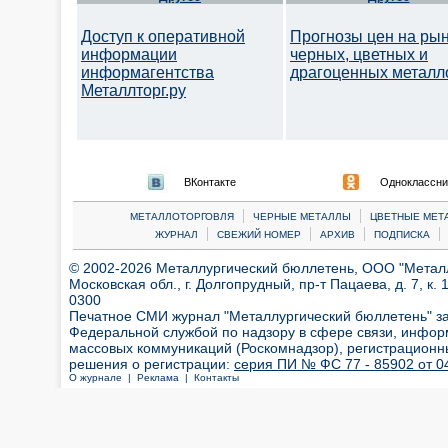
Доступ к оперативной
Прогнозы цен на ры
информации
черных, цветных и
информагентства
драгоценных металл
Металлторг.ру
ВКонтакте
Одноклассни
|
|
МЕТАЛЛОТОРГОВЛЯ
ЧЕРНЫЕ МЕТАЛЛЫ
ЦВЕТНЫЕ МЕТ
|
|
|
|
ЖУРНАЛ
СВЕЖИЙ НОМЕР
АРХИВ
ПОДПИСКА
© 2002-2026 Металлургический бюллетень, ООО "Металлт
Московская обл., г. Долгопрудный, пр-т Пацаева, д. 7, к. 1
0300
Печатное СМИ журнал "Металлургический бюллетень" з
Федеральной службой по надзору в сфере связи, инфор
массовых коммуникаций (Роскомнадзор), регистрационн
решения о регистрации:
серия ПИ № ФС 77 - 85902 от 04
О журнале |
Реклама |
Контакты