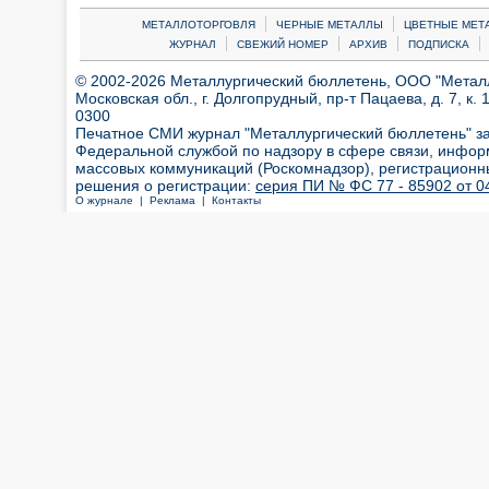
|
|
МЕТАЛЛОТОРГОВЛЯ
ЧЕРНЫЕ МЕТАЛЛЫ
ЦВЕТНЫЕ МЕТ
|
|
|
|
ЖУРНАЛ
СВЕЖИЙ НОМЕР
АРХИВ
ПОДПИСКА
© 2002-2026 Металлургический бюллетень, ООО "Металлт
Московская обл., г. Долгопрудный, пр-т Пацаева, д. 7, к. 1
0300
Печатное СМИ журнал "Металлургический бюллетень" з
Федеральной службой по надзору в сфере связи, инфор
массовых коммуникаций (Роскомнадзор), регистрационн
решения о регистрации:
серия ПИ № ФС 77 - 85902 от 04
О журнале |
Реклама |
Контакты