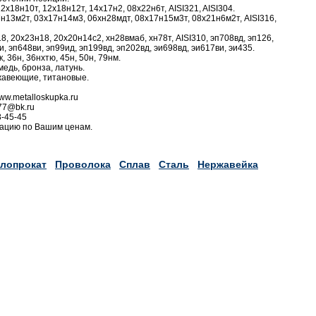
2х18н10т, 12х18н12т, 14х17н2, 08х22н6т, AISI321, AISI304.
7н13м2т, 03х17н14м3, 06хн28мдт, 08х17н15м3т, 08х21н6м2т, AISI316,
, 20х23н18, 20х20н14с2, хн28вмаб, хн78т, AISI310, эп708вд, эп126,
и, эп648ви, эп99ид, эп199вд, эп202вд, эи698вд, эи617ви, эи435.
 36н, 36нхтю, 45н, 50н, 79нм.
едь, бронза, латунь.
жавеющие, титановые.
w.metalloskupka.ru
77@bk.ru
8-45-45
ацию по Вашим ценам.
лопрокат
Проволока
Сплав
Сталь
Нержавейка