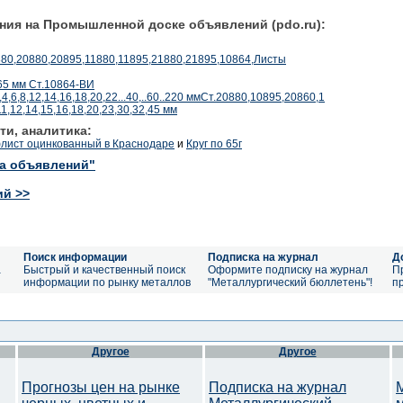
ния на Промышленной доске объявлений (pdo.ru):
880,20880,20895,11880,11895,21880,21895,10864,Листы
65 мм Ст.10864-ВИ
;5,4,6,8,12,14,16,18,20,22...40,..60..220 ммСт.20880,10895,20860,1
1,12,14,15,16,18,20,23,30,32,45 мм
ти, аналитика:
флист оцинкованный в Краснодаре
и
Круг по 65г
ка объявлений"
ий >>
Поиск информации
Подписка на журнал
Д
а
Быстрый и качественный поиск
Оформите подписку на журнал
П
информации по рынку металлов
"Металлургический бюллетень"!
п
Другое
Другое
Прогнозы цен на рынке
Подписка на журнал