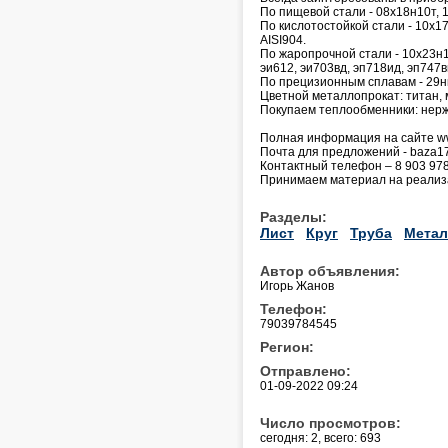
По пищевой стали - 08х18н10т, 1
По кислотостойкой стали - 10х1
AISI904.
По жаропрочной стали - 10х23н18
эи612, эи703вд, эп718ид, эп747в
По прецизионным сплавам - 29нк,
Цветной металлопрокат: титан, м
Покупаем теплообменники: нер
Полная информация на сайте ww
Почта для предложений - baza1
Контактный телефон – 8 903 97
Принимаем материал на реализ
Разделы:
Лист
Круг
Труба
Метал
Автор объявления:
Игорь Жанов
Телефон:
79039784545
Регион:
Отправлено:
01-09-2022 09:24
Число просмотров:
сегодня: 2, всего: 693