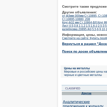
Смотрите также предложе
Другие объявления:
от ф3мм-300мм Ст.10895, Ст.10
Ст.10895,10880, 208
Круг ф32 мм Ст.10864-ВД,Круг Ф
Лист 0.5,0.8,1;1.2;1.5;1.6;2;2.5;3
калибровка 20895 ф3,5.5,6,9,10,1
Информация, цены, новос
Смотрите на сайте: Купить про
Вернуться в раздел "Дос
Поиск по доске объявлен
Цены на металлы
Мировые и российские цены н
черные и цветные металлы
CLASSIFIED
Другое
Аналитические
приложения к журналу