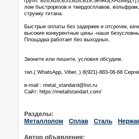
групп: Б26,Б28,Б55,Б28,Б19,ЭИ943(ХН28МДТ),и
лом быстрорезов и твердосплавов, вольфрам,
стружку титана.
Быстрые оплаты без задержек и отсрочек, кач
высокие конкурентные цены -наши безусловн
Площадка работает без выходных.
Звоните или пишите, условия обсудим.
тел.( WhatsApp, Viber, ) 8(921)-883-08-68 Серг
e-mail : metal_standard@list.ru
Сайт: https://metallstandart.com/
Разделы:
Металлолом
Сплав
Сталь
Нержа
Автор объявления: