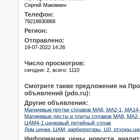
Сергей Маковкин
Телефон:
79218830868
Регион:
Отправлено:
19-07-2022 14:26
Число просмотров:
сегодня: 2, всего: 1110
Смотрите также предложения на Пр
объявлений (pdo.ru):
Другие объявления:
Магниевые прутки сплавов МА8, МА2-1, МА14
Магниевые листы и плиты сплавов МА8, МА2-
ЦАМ4-1 цинковый литейный сплав
Лом цинка, ЦАМ, карбюраторы, Ц0, отходы цин
Информация, цены, новости, аналит