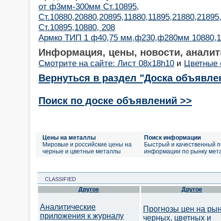
от ф3мм-300мм Ст.10895,
Ст.10880,20880,20895,11880,11895,21880,2189
Ст.10895,10880, 208
Армко ТИП 1 ф40,75 мм,ф230,ф280мм 10880,1
Информация, цены, новости, аналит
Смотрите на сайте: Лист 08x18h10
и
Цветные 
Вернуться в раздел "Доска объявле
Поиск по доске объявлений >>
Цены на металлы
Поиск информации
Мировые и российские цены на
Быстрый и качественный п
черные и цветные металлы
информации по рынку мет
CLASSIFIED
Другое
Другое
Аналитические
Прогнозы цен на ры
приложения к журналу
черных, цветных и