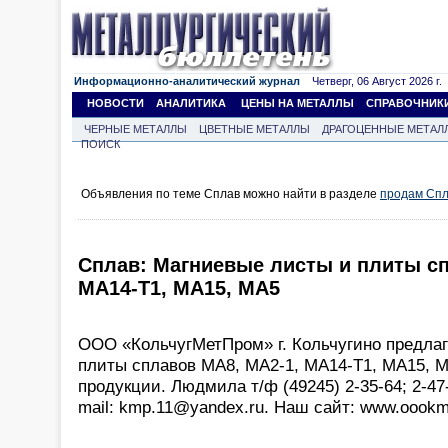
Информационно-аналитический журнал
Четверг, 06 Август 2026 г.
НОВОСТИ
АНАЛИТИКА
ЦЕНЫ НА МЕТАЛЛЫ
СПРАВОЧНИК
ЧЕРНЫЕ МЕТАЛЛЫ
ЦВЕТНЫЕ МЕТАЛЛЫ
ДРАГОЦЕННЫЕ МЕТАЛ
ПОИСК
Объявления по теме Сплав можно найти в разделе
продам Сп
Сплав: Магниевые листы и плиты сп
МА14-Т1, МА15, МА5
ООО «КольчугМетПром» г. Кольчугино предлаг
плиты сплавов МА8, МА2-1, МА14-Т1, МА15, М
продукции. Людмила т/ф (49245) 2-35-64; 2-47-
mail: kmp.11@yandex.ru. Наш сайт: www.oookm