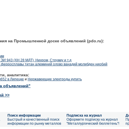
ния на Промышленной доске объявлений (pdo.ru):
 мм
 ЭИ 943 (ХН 28 МДТ), Нихром, Стружку и т.д
ферросплавы титан алюминий олово ванадий молибден ниобий
ти, аналитика:
и652 в Липецке
и
Нержавеющие электроды купить
ка объявлений"
ий >>
Поиск информации
Подписка на журнал
Д
а
Быстрый и качественный поиск
Оформите подписку на журнал
П
информации по рынку металлов
"Металлургический бюллетень"!
п