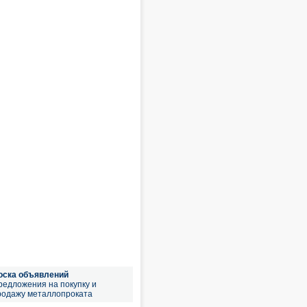
оска объявлений
редложения на покупку и
родажу металлопроката