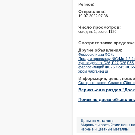
Регион:
Отправлено:
19-07-2022 07:36
Число просмотров:
сегодня: 1, всего: 1126
Смотрите также предложе
Другие объявления:
Ферросилиций ФС75
Продам проволоку NiCrMo-4 2.4
Куплю дорого: Б26, Б27,Б28,Б55,
ферросилиций ФС75 Фс45 ФС65 
хром марганец ш
Информация, цены, новос
Смотрите также: Сплав хн70ю э
Вернуться в раздел "Дос
Поиск по доске объявлен
Цены на металлы
Мировые и российские цены н
черные и цветные металлы