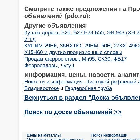
Смотрите также предложения на Пр
объявлений (pdo.ru):
Другие объявления:
Куплю дорого: Б26, Б27,Б28,Б55, ЭИ 943 (ХН 
и т.д
КУПИМ 29НК, 36НХТЮ, 79НМ, 50Н, 27КХ, 49К2
Х15Н60 и другие прецизионные сплавы
Продам ферросплавы: Мн95, СК30, ФБ17
Ферросплавы, чугун
Информация, цены, новости, аналит
Новости и информация: Листовой рефленый а
Владивостоке
и
Гардеробная труба
Вернуться в раздел "Доска объявле
Поиск по доске объявлений >>
Цены на металлы
Поиск информации
Мировые и российские цены на
Быстрый и качественный п