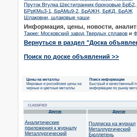
Пруток Втулка Шестигранник бронзовые БрБ2,
БРрКМц3-1, БрАМц9-2, БрАЖН, БрКД, БрАЖ
Шлаковни, шлаковые чаши
Информация, цены, новости, аналит
Также: Московский завод Твердых сплавов
и
Ф
Вернуться в раздел "Доска объявле
Поиск по доске объявлений >>
Цены на металлы
Поиск информации
Мировые и российские цены на
Быстрый и качественный п
черные и цветные металлы
информации по рынку мет
CLASSIFIED
Другое
Другое
Аналитические
Подписка на журнал
приложения к журналу
Металлургический
Металлургический
Бюллетень