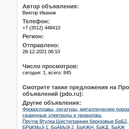
Автор объявления:
Виктор Иванов
Телефон:
+7 (3512) 448410
Регион:
Отправлено:
28-12-2021 06:10
Число просмотров:
сегодня: 1, всего: 845
Смотрите также предложения на Пр
объявлений (pdo.ru):
Другие объявления:
Ферросплавы, лигатуры, металлические порош
сварочные электроды и проволока.
Пруток Втулка Шестигранник бронзовые БрБ2,
БРрКМц3-1, БрАМц9-2, БрАЖН, БрКД, БрАЖ