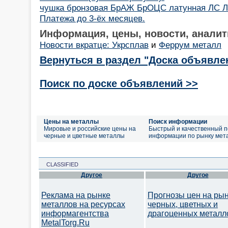
чушка бронзовая БрАЖ БрОЦС латунная ЛС Л
Платежа до 3-ёх месяцев.
Информация, цены, новости, аналит
Новости вкратце: Укрсплав
и
Феррум металл
Вернуться в раздел "Доска объявле
Поиск по доске объявлений >>
Цены на металлы
Поиск информации
Мировые и российские цены на
Быстрый и качественный п
черные и цветные металлы
информации по рынку мет
CLASSIFIED
Другое
Другое
Реклама на рынке
Прогнозы цен на ры
металлов на ресурсах
черных, цветных и
информагентства
драгоценных металл
MetalTorg.Ru